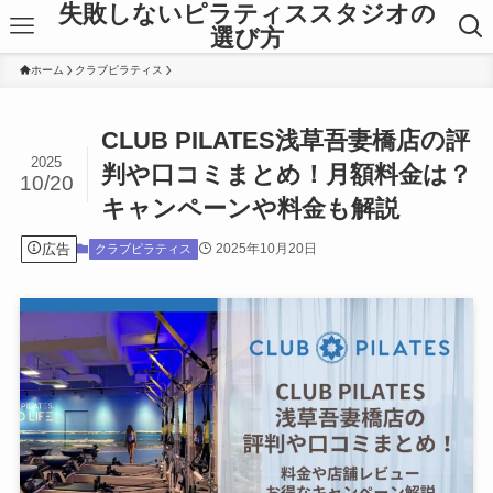
失敗しないピラティススタジオの
選び方
ホーム
クラブピラティス
CLUB PILATES浅草吾妻橋店の評
2025
判や口コミまとめ！月額料金は？
10/20
キャンペーンや料金も解説
広告
2025年10月20日
クラブピラティス