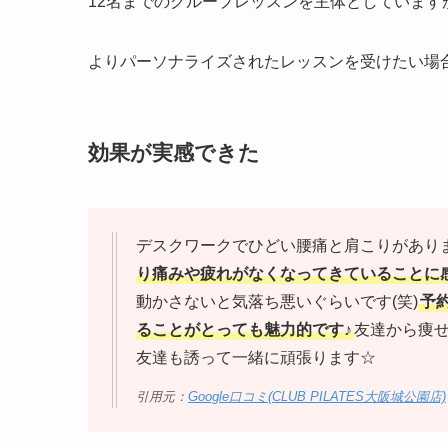
12名までのグループレッスンを主体としていま
よりパーソナライズされたレッスンを受けたい場
効果が実感できた
デスクワークでひどい腰痛と肩こりがあり
り痛みや疲れがなくなってきていることに
動かさないと気落ち悪いぐらいです(笑)
予
ることがとっても魅力的です♪
友達から痩
友達も誘って一緒に頑張ります☆
引用元：
Google口コミ(CLUB PILATES大阪城公園店)