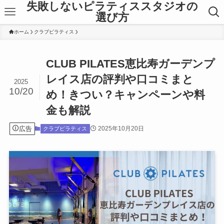
失敗しないピラティススタジオの
選び方
ホーム
クラブピラティス
CLUB PILATES恵比寿ガーデンプ
レイス店の評判や口コミまと
2025
10/20
め！きつい？キャンペーンや料
金も解説
広告
2025年10月20日
クラブピラティス